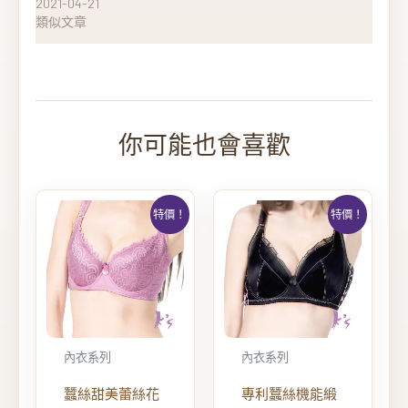
2021-04-21
類似文章
特價！
特價！
內衣系列
內衣系列
蠶絲甜美蕾絲花
專利蠶絲機能緞