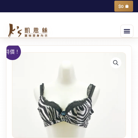
跳
購
$
0
物
至
籃
主
選
要
單
內
容
蠶
特價！
絲
甜
美
蕾
絲
花
機
能
調
整