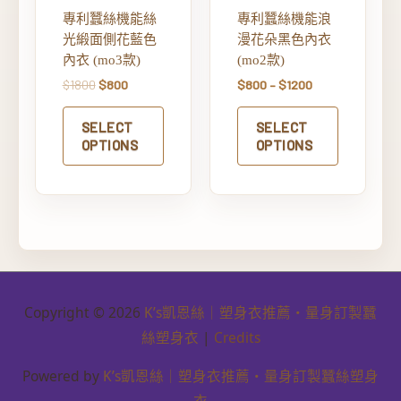
專利蠶絲機能絲
專利蠶絲機能浪
光緞面側花藍色
漫花朵黑色內衣
內衣 (mo3款)
(mo2款)
$
1800
$
800
$
800
–
$
1200
SELECT
SELECT
OPTIONS
OPTIONS
Copyright © 2026
K’s凱恩絲｜塑身衣推薦・量身訂製蠶
絲塑身衣
|
Credits
Powered by
K’s凱恩絲｜塑身衣推薦・量身訂製蠶絲塑身