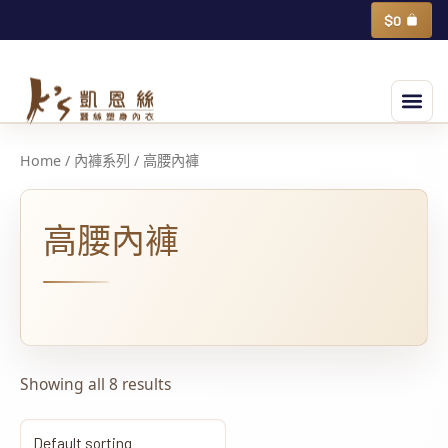
跳
購
$
0
物
至
籃
主
選
要
單
內
容
Home
/
內褲系列
/ 高腰內褲
高腰內褲
Showing all 8 results