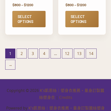
$
800
–
$
1200
$
800
–
$
1200
SELECT
SELECT
OPTIONS
OPTIONS
1
2
3
4
...
12
13
14
→
Copyright © 2026
K’s凱恩絲｜塑身衣推薦・量身訂製蠶
絲塑身衣
|
Credits
Powered by
K’s凱恩絲｜塑身衣推薦・量身訂製蠶絲塑身