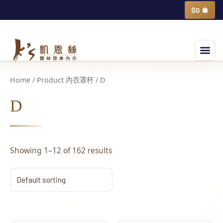
跳
購
$
0
物
至
籃
主
選
要
單
內
容
Home
/ Product 內衣罩杯 / D
D
Showing 1–12 of 162 results