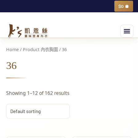
跳
購
$
0
物
至
籃
主
選
要
單
內
容
Home
/ Product 內衣胸圍 / 36
36
Showing 1–12 of 162 results