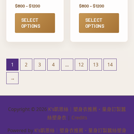
$
800
–
$
1200
$
800
–
$
1200
SELECT
SELECT
OPTIONS
OPTIONS
1
2
3
4
...
12
13
14
→
Copyright © 2026
K’s凱恩絲｜塑身衣推薦・量身訂製蠶
絲塑身衣
|
Credits
Powered by
K’s凱恩絲｜塑身衣推薦・量身訂製蠶絲塑身