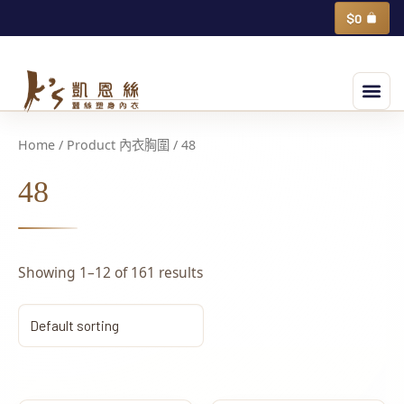
跳
購
$
0
物
至
籃
主
選
要
單
內
容
Home
/ Product 內衣胸圍 / 48
48
Showing 1–12 of 161 results