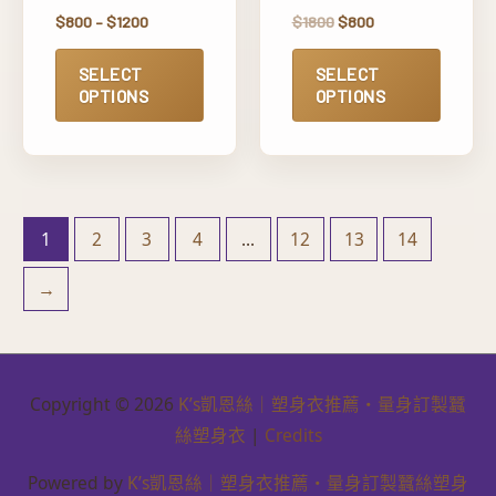
$
800
–
$
1200
$
1800
$
800
SELECT
SELECT
OPTIONS
OPTIONS
1
2
3
4
...
12
13
14
→
Copyright © 2026
K’s凱恩絲｜塑身衣推薦・量身訂製蠶
絲塑身衣
|
Credits
Powered by
K’s凱恩絲｜塑身衣推薦・量身訂製蠶絲塑身