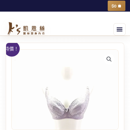
跳
購
$
0
物
至
籃
主
選
要
單
內
容
蠶
特價！
絲
甜
美
蕾
絲
花
機
能
調
整