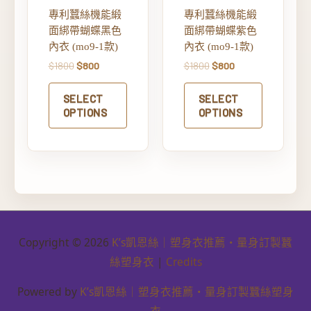
專利蠶絲機能緞
專利蠶絲機能緞
面綁帶蝴蝶黑色
面綁帶蝴蝶紫色
內衣 (mo9-1款)
內衣 (mo9-1款)
$
1800
$
800
$
1800
$
800
SELECT
SELECT
OPTIONS
OPTIONS
Copyright © 2026
K’s凱恩絲｜塑身衣推薦・量身訂製蠶
絲塑身衣
|
Credits
Powered by
K’s凱恩絲｜塑身衣推薦・量身訂製蠶絲塑身