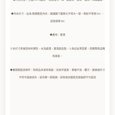
◆內衣尺寸：此為 微調整型內衣，建議胸下圍拿比平常大一號，例如平常穿36C ，
這款請拿38C
◆產地：香港
※本尺寸表會因布料彈性、水洗處理、量測起訖點、人為拉扯等因素，與實際商品略
有誤差。
◆審閱期退貨條件：除商品本身有瑕疵，染色牢度差、車縫不良、髒汙、破損或尺寸
不符可退換貨外，若吊牌一經毀損、拆除或衣服經洗滌後即不可退貨