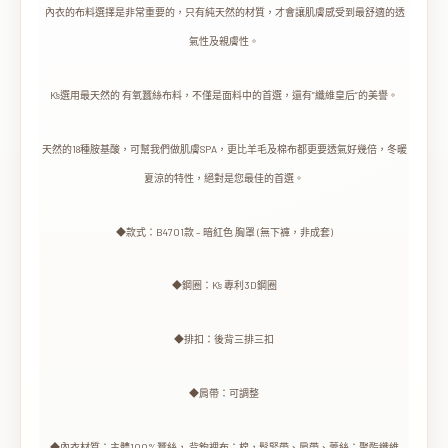
內衣的布料選擇是非常重要的，只有純天然的材質，才會讓肌膚感受到最舒適的透
氣性及親膚性。
K’s選用最天然的 有氧蠶絲布料，不僅是面料中的首選，還有”纖維皇后”的美譽。
天然的18種胺基酸，可幫我們做肌膚SPA，更比羊毛及棉布都更要透氣好幾倍，冬暖
夏涼的特性，絕對是您最佳的首選。
◆款式：B4701款 – 暗紅色 胸罩 (無下褲，非成套)
◆鋼圈：K’s 專利3D鋼圈
◆排扣：後背三排三扣
◆肩帶：可調整
◆內衣材質：主體100%蠶絲， 背鉤裡布：棉，鬆緊帶、肩帶、蕾絲：聚酯纖維