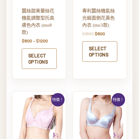
蠶絲甜美蕾絲花
專利蠶絲機能絲
機能調整型托高
光緞面側花黃色
膚色內衣 (mo8
內衣 (mo3款)
款)
$
1800
$
800
$
800
–
$
1200
SELECT
OPTIONS
SELECT
OPTIONS
特價！
特價！