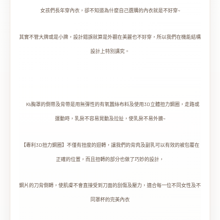
女孩們長年穿內衣，卻不知道為什麼自己選購的內衣就是不好穿~
其實不管大牌或是小牌，設計錯誤就算是外觀在美麗也不好穿，所以我們在機能結構
設計上特別講究。
K’s胸罩的側帶及背帶是用無彈性的有氧蠶絲布料及使用3D立體扭力鋼圈，走路或
運動時，乳房不容易晃動及拉扯，使乳房不易外擴~
【專利3D扭力鋼圈】不僅有扭度的迴轉，讓我們的背肉及副乳可以有效的被包覆在
正確的位置，而且扭轉的部分也做了巧妙的設計，
鋼片的刀背側轉，使肌膚不會直接受到刀面的刮傷及壓力，適合每一位不同女性及不
同罩杯的完美內衣