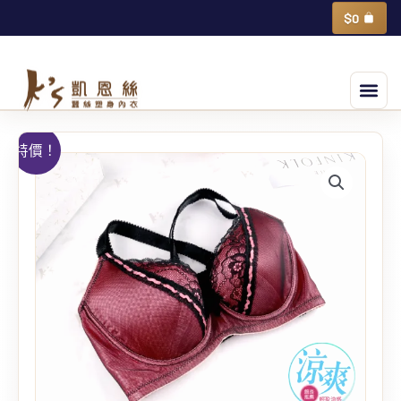
跳
購
$
0
物
至
籃
主
選
要
單
內
容
有
特價！
氧
蠶
絲
蝴
蝶
緞
帶
包
覆
蕾