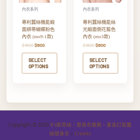
內衣系列
內衣系列
專利蠶絲機能緞
專利蠶絲機能絲
面綁帶蝴蝶粉色
光緞面側花藍色
內衣 (mo9-1款)
內衣 (mo3款)
$
1800
$
800
$
1800
$
800
SELECT
SELECT
OPTIONS
OPTIONS
Copyright © 2026
K’s凱恩絲｜塑身衣推薦・量身訂製蠶
絲塑身衣
|
Credits