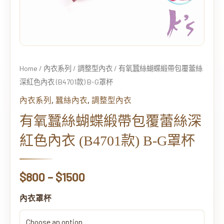
絲
深
紅
色
內
Home
/
內衣系列
/
調整型內衣
/ 有氧蠶絲蝴蝶緞帶包覆蕾絲
衣
深紅色內衣 (B4701款) B-G罩杯
(B4701
款)
,
,
內衣系列
蠶絲內衣
調整型內衣
B-
有氧蠶絲蝴蝶緞帶包覆蕾絲深
G
紅色內衣 (B4701款) B-G罩杯
罩
杯
quantity
$
800
–
$
1500
內衣罩杯