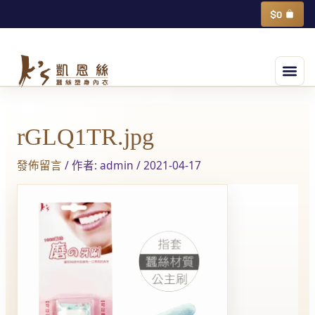
跳
購
$
0
物
至
籃
主
選
要
單
內
Post
容
navigation
rGLQ1TR.jpg
發佈留言
/ 作者:
admin
/
2021-04-17