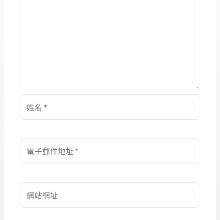
姓
名
*
電
子
郵
件
網
地
站
址
網