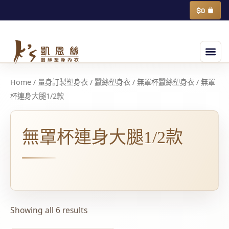
跳
購
$
0
物
至
籃
主
選
要
單
內
容
Home
/
量身訂製塑身衣
/
蠶絲塑身衣
/
無罩杯蠶絲塑身衣
/ 無罩
杯連身大腿1/2款
無罩杯連身大腿1/2款
Showing all 6 results