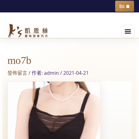
跳
購
$
0
物
至
籃
主
選
要
單
內
Post
容
navigation
mo7b
發佈留言
/ 作者:
admin
/
2021-04-21