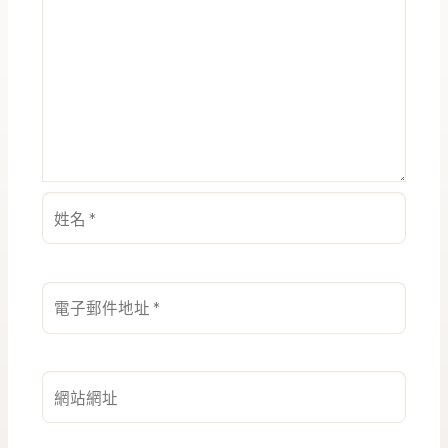
姓
名
*
電
子
郵
件
網
地
站
址
網