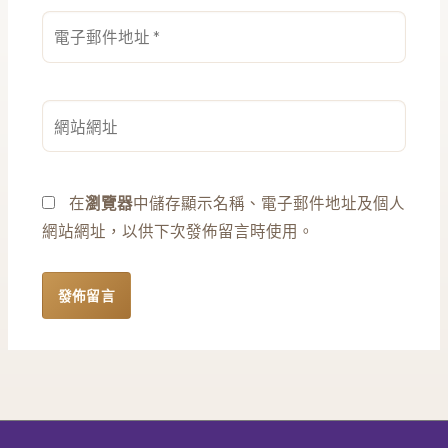
電
子
郵
件
網
地
站
址
網
*
址
在
瀏覽器
中儲存顯示名稱、電子郵件地址及個人
網站網址，以供下次發佈留言時使用。