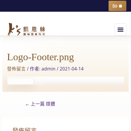
跳
購
$
0
物
至
籃
主
選
要
單
內
Post
容
navigation
Logo-Footer.png
發佈留言
/ 作者:
admin
/
2021-04-14
←
上一篇 媒體
發佈留言