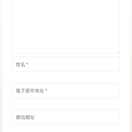
姓
名
*
電
子
郵
件
網
地
站
址
網