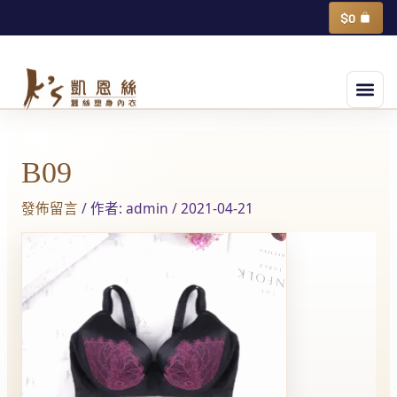
跳
購
$
0
物
至
籃
主
選
要
單
內
Post
容
navigation
B09
發佈留言
/ 作者:
admin
/
2021-04-21