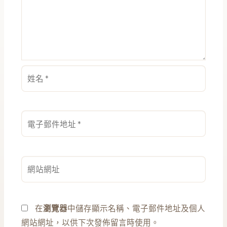
姓
名
*
電
子
郵
件
網
地
站
址
網
*
址
在
瀏覽器
中儲存顯示名稱、電子郵件地址及個人
網站網址，以供下次發佈留言時使用。