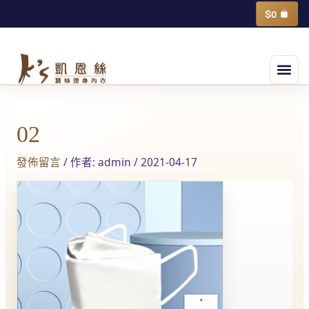
跳
購
$
0
物
至
籃
主
選
要
單
內
容
02
發佈留言
/ 作者:
admin
/
2021-04-17