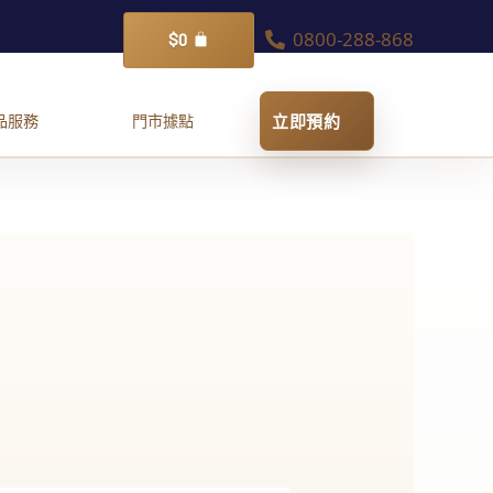
0800-288-868
購
$
0
物
籃