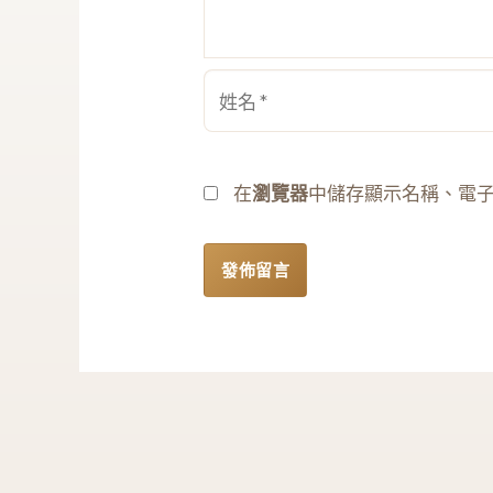
姓
名
*
在
瀏覽器
中儲存顯示名稱、電