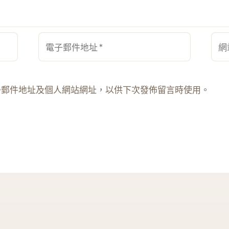
電
網
子
站
郵
網
件
址
子郵件地址及個人網站網址，以供下次發佈留言時使用。
地
址
*