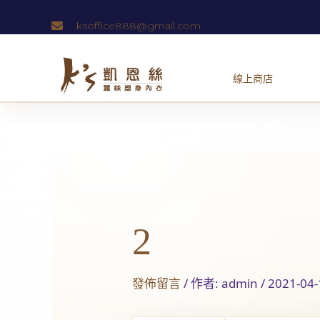
跳
ksoffice888@gmail.com
至
主
要
內
容
Post
navigation
2
發佈留言
/ 作者:
admin
/
2021-04-