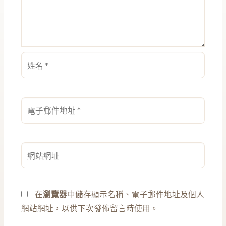
姓
名
*
電
子
郵
件
網
地
站
址
網
*
址
在
瀏覽器
中儲存顯示名稱、電子郵件地址及個人
網站網址，以供下次發佈留言時使用。