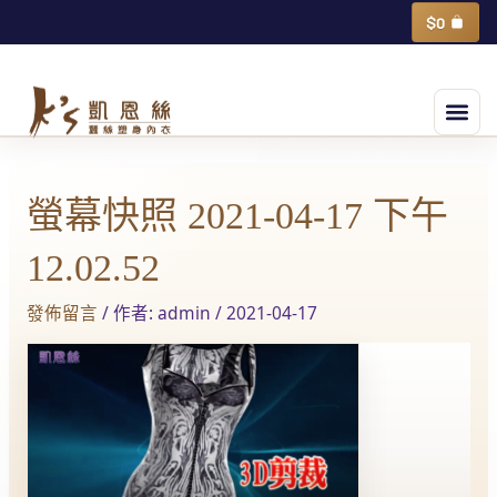
跳
購
$
0
物
至
籃
主
選
要
單
內
Post
容
navigation
螢幕快照 2021-04-17 下午
12.02.52
發佈留言
/ 作者:
admin
/
2021-04-17