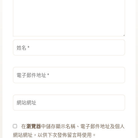
姓
名
*
電
子
郵
件
網
地
站
址
網
*
址
在
瀏覽器
中儲存顯示名稱、電子郵件地址及個人
網站網址，以供下次發佈留言時使用。