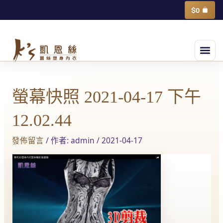
跳
購
$
0
物
至
籃
主
選
要
單
內
Post
容
navigation
螢幕快照 2021-04-17 下午
12.02.44
發佈留言
/ 作者:
admin
/
2021-04-17