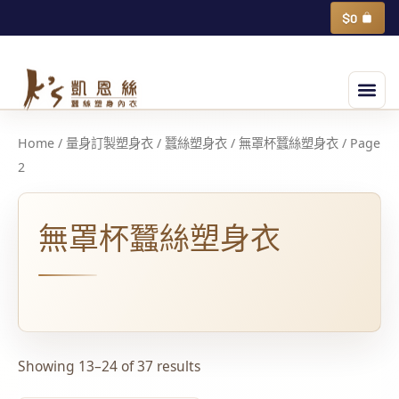
跳
購
$
0
物
至
籃
主
選
要
單
內
容
Home
/
量身訂製塑身衣
/
蠶絲塑身衣
/
無罩杯蠶絲塑身衣
/ Page
2
無罩杯蠶絲塑身衣
Showing 13–24 of 37 results