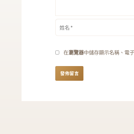
姓
名
*
在
瀏覽器
中儲存顯示名稱、電