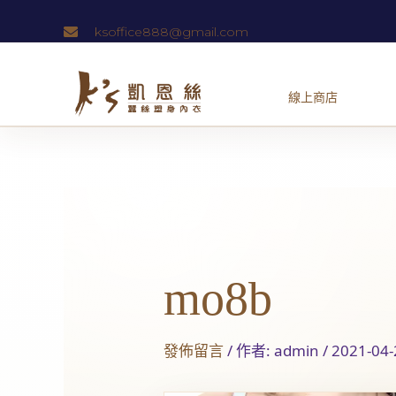
跳
ksoffice888@gmail.com
至
主
要
內
容
Post
navigation
mo8b
發佈留言
/ 作者:
admin
/
2021-04-