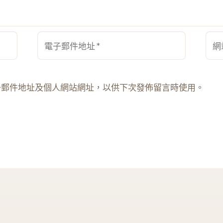
電
網
子
站
郵
網
件
址
子郵件地址及個人網站網址，以供下次發佈留言時使用。
地
址
*