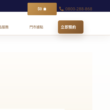
0800-288-868
購
$
0
物
籃