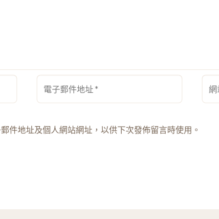
電
網
子
站
郵
網
件
址
子郵件地址及個人網站網址，以供下次發佈留言時使用。
地
址
*