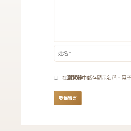
姓
名
*
在
瀏覽器
中儲存顯示名稱、電