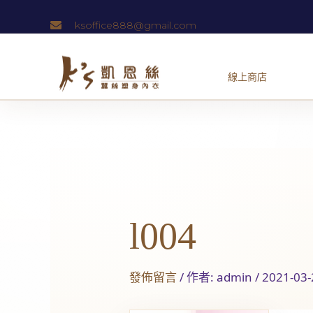
跳
ksoffice888@gmail.com
至
主
要
內
容
Post
navigation
l004
發佈留言
/ 作者:
admin
/
2021-03-