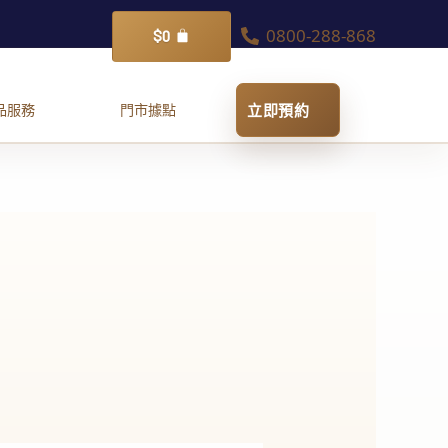
0800-288-868
購
$
0
物
籃