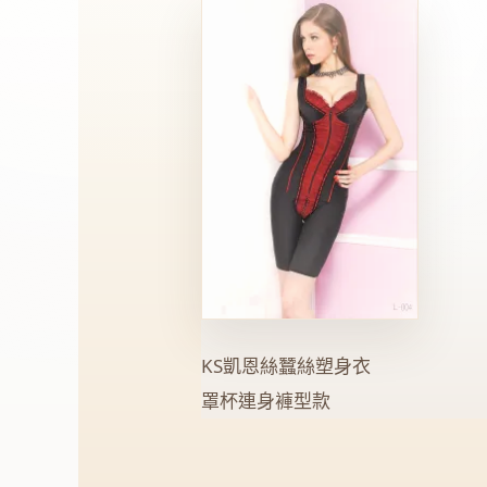
KS凱恩絲蠶絲塑身衣
罩杯連身褲型款