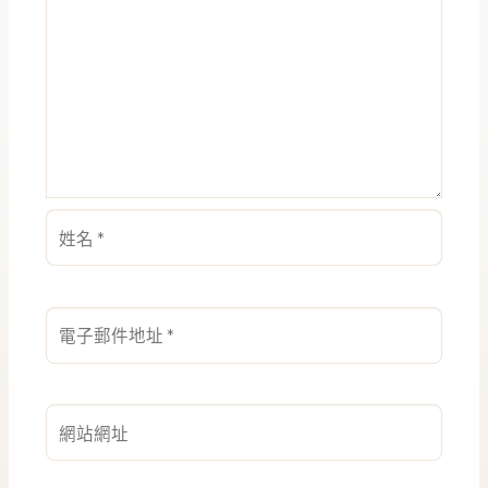
姓
名
*
電
子
郵
件
網
地
站
址
網