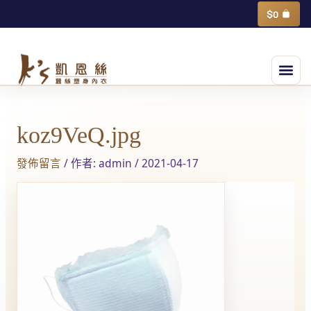
跳
購
$
0
物
至
籃
主
選
要
單
內
Post
容
navigation
koz9VeQ.jpg
發佈留言
/ 作者:
admin
/
2021-04-17