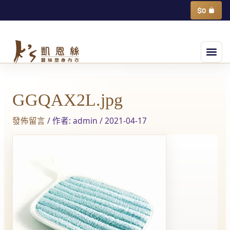
跳
購
$
0
物
至
籃
主
選
要
單
內
Post
容
navigation
GGQAX2L.jpg
發佈留言
/ 作者:
admin
/
2021-04-17