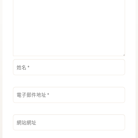
姓
名
*
電
子
郵
件
網
地
站
址
網