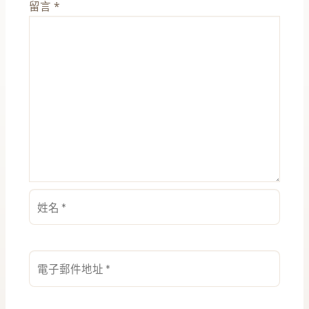
留言
*
姓
名
*
電
子
郵