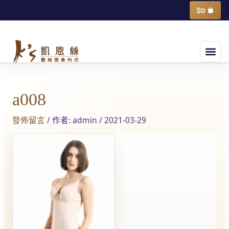
跳
購
$
0
物
至
籃
主
選
要
單
內
Post
容
navigation
a008
發佈留言
/ 作者:
admin
/
2021-03-29