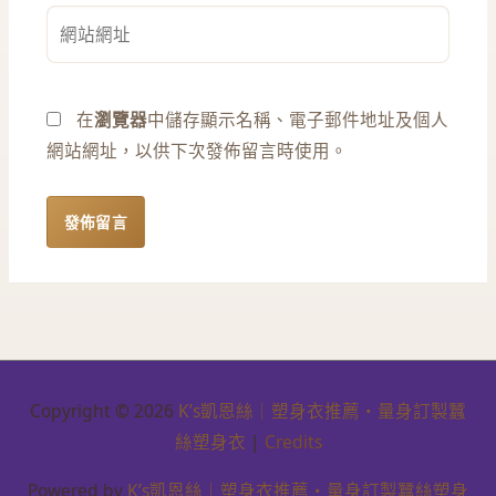
件
網
地
站
址
網
*
址
在
瀏覽器
中儲存顯示名稱、電子郵件地址及個人
網站網址，以供下次發佈留言時使用。
Copyright © 2026
K’s凱恩絲｜塑身衣推薦・量身訂製蠶
絲塑身衣
|
Credits
Powered by
K’s凱恩絲｜塑身衣推薦・量身訂製蠶絲塑身