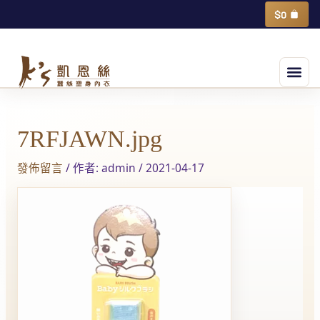
跳
購
$
0
物
至
籃
主
選
要
單
內
Post
容
navigation
7RFJAWN.jpg
發佈留言
/ 作者:
admin
/
2021-04-17