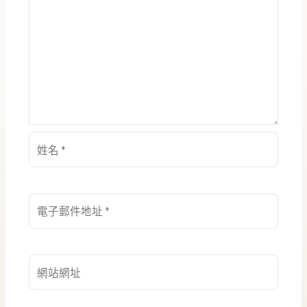
姓
名
*
電
子
郵
件
網
地
站
址
網