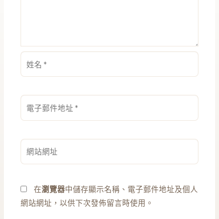
姓
名
*
電
子
郵
件
網
地
站
址
網
*
址
在
瀏覽器
中儲存顯示名稱、電子郵件地址及個人
網站網址，以供下次發佈留言時使用。