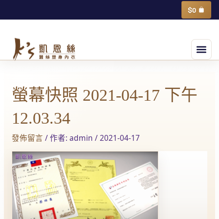
跳
購
$
0
物
至
籃
主
選
要
單
內
Post
容
navigation
螢幕快照 2021-04-17 下午
12.03.34
發佈留言
/ 作者:
admin
/
2021-04-17