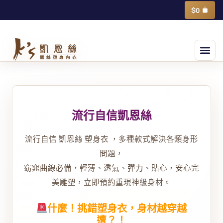
跳
購
$
0
物
至
籃
主
選
要
單
內
Post
容
navigation
流行自信凱恩絲
流行自信 凱恩絲 塑身衣 ，多種款式解決各類身形
問題，
窈窕曲線必備，輕薄、透氣、彈力、貼心，安心完
美雕塑，立即預約重現神級身材。
什麼！挑錯塑身衣，身材越穿越
遭？！