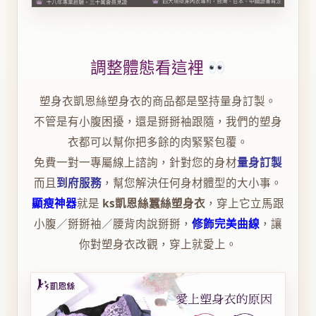
調整體態看這裡
塑身衣凱恩絲塑身衣的商品都是堅持量身訂製。
不管是有小腹困擾，還是掰掰袖跟隨，我們的塑身
衣都可以幫你把多餘的肉緊緊包覆。
免費一對一專屬線上諮詢，針對您的身材
量身訂製
而且
到府服務
，幫您解決任何身材體型的大小事。
顯瘦神器
就是
ks凱恩絲蠶絲塑身衣
，穿上它立馬跟
小腹／掰掰袖／腰背肉說掰掰，
修飾完美曲線
，讓
你對塑身衣改觀，穿上就愛上。