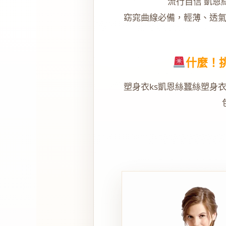
流行自信 凱恩
窈窕曲線必備，輕薄、透
什麼！
塑身衣ks凱恩絲蠶絲塑身