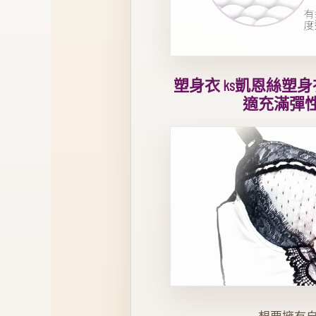
塑身衣 ks凱恩絲
適充滿彈