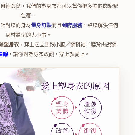
掰掰袖跟隨，我們的塑身衣都可以幫你把多餘的肉緊緊
包覆。
，針對您的身材
量身訂製
而且
到府服務
，幫您解決任何
身材體型的大小事。
絲塑身衣
，穿上它立馬跟小腹／掰掰袖／腰背肉說掰
曲線
，讓你對塑身衣改觀，穿上就愛上。