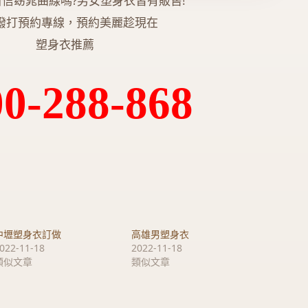
信窈窕曲線嗎?男女塑身衣皆有販售!
撥打預約專線，預約美麗趁現在
塑身衣推薦
00-288-868
中壢塑身衣訂做
高雄男塑身衣
022-11-18
2022-11-18
類似文章
類似文章