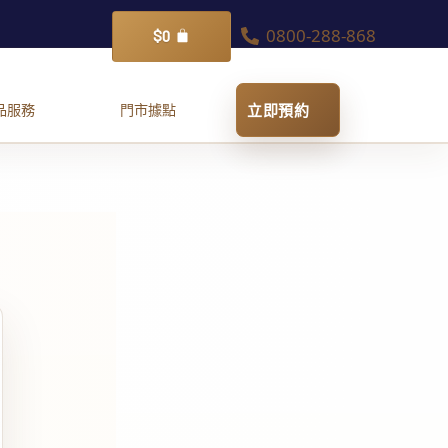
0800-288-868
購
$
0
物
籃