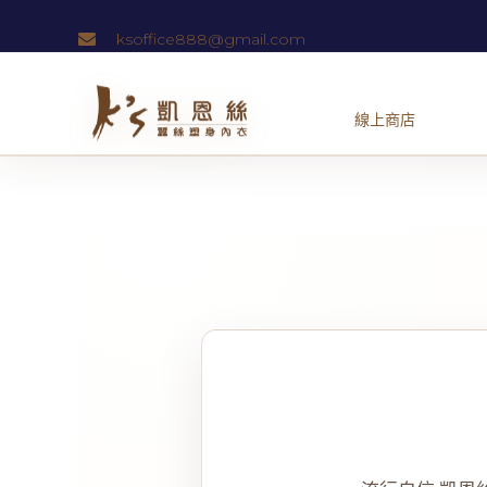
跳
ksoffice888@gmail.com
至
主
要
內
容
Post
navigation