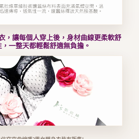
塑身衣，讓每個人穿上後，身材曲線更柔軟舒
性，一整天都輕鬆舒適無負擔。