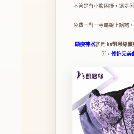
不管是有小腹困擾，還是
免費一對一專屬線上諮詢
顯瘦神器
就是
ks凱恩絲蠶
掰，
修飾完美