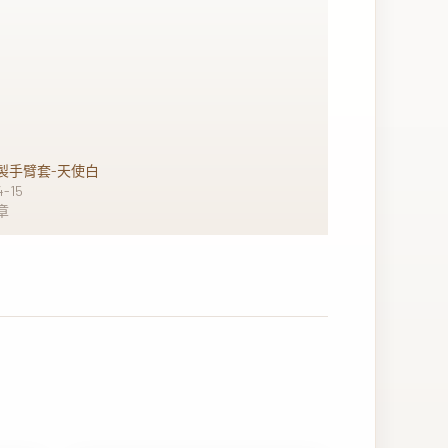
製手臂套-天使白
4-15
章