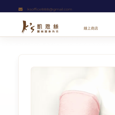
跳
ksoffice888@gmail.com
至
主
要
內
容