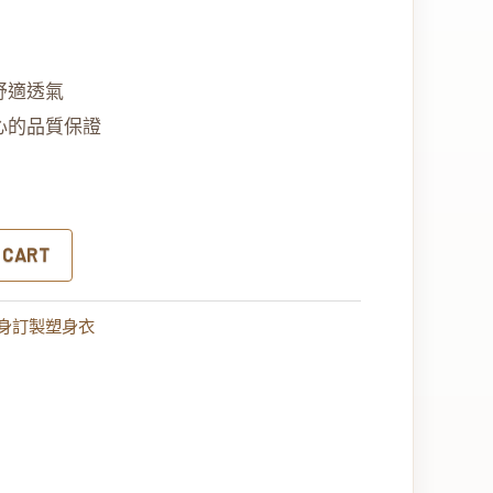
舒適透氣
心的品質保證
 CART
身訂製塑身衣