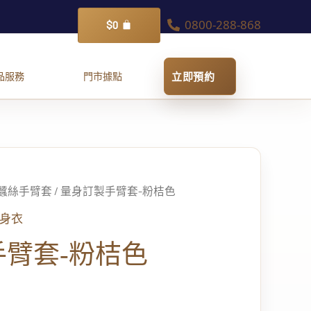
0800-288-868
購
$
0
物
籃
蠶絲手臂套
/ 量身訂製手臂套-粉桔色
身衣
臂套-粉桔色