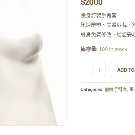
$
2000
桔
色
量身訂製手臂套
quantity
迅速雕塑、立體剪裁、
終身免費修改，給您安
庫存量:
100 in stock
ADD TO
Categories:
蠶絲手臂套
,
量