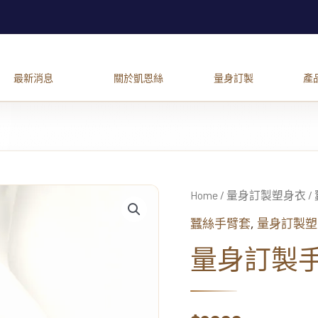
量
身
Home
/
量身訂製塑身衣
/
訂
,
蠶絲手臂套
量身訂製塑
製
手
量身訂製手
臂
套-
粉