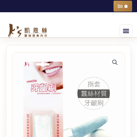
跳
購
$
0
物
至
籃
主
選
要
單
內
容
蠶
絲
指
套
牙
齦
刷-
成
人
quantity