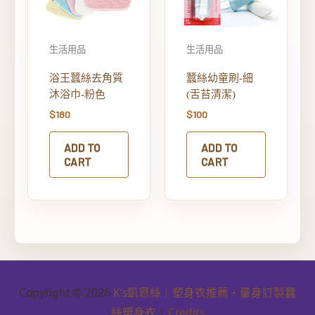
生活用品
生活用品
浴王蠶絲去角質
蠶絲幼童刷-細
沐浴巾-粉色
(舌苔清潔)
$
180
$
100
ADD TO
ADD TO
CART
CART
Copyright © 2026
K’s凱恩絲｜塑身衣推薦・量身訂製蠶
絲塑身衣
|
Credits