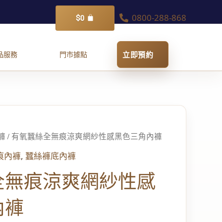
0800-288-868
購
$
0
物
籃
褲
/ 有氧蠶絲全無痕涼爽網紗性感黑色三角內褲
,
痕內褲
蠶絲褲底內褲
全無痕涼爽網紗性感
內褲