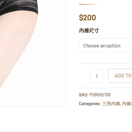
爽
網
$
200
紗
內褲尺寸
性
感
黑
色
三
ADD TO
角
內
褲
SKU:
P08005706
quantity
Categories:
三角內褲
,
內褲