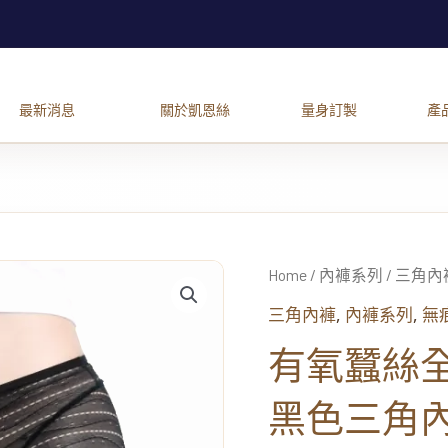
有
氧
Home
/
內褲系列
/
三角內
蠶
,
,
三角內褲
內褲系列
無
絲
全
有氧蠶絲
無
痕
黑色三角
涼