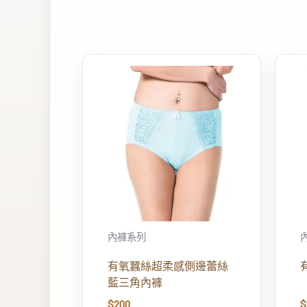
內褲系列
有氧蠶絲超柔感側邊蕾絲
藍三角內褲
$
200
$