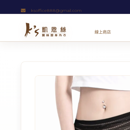
跳
ksoffice888@gmail.com
至
主
要
內
容