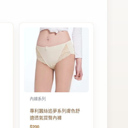
內褲系列
專利蠶絲追夢系列膚色舒
適透氣提臀內褲
$
200