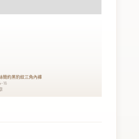
絲簡約黑豹紋三角內褲
4-16
章