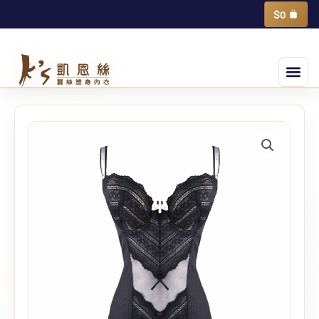
跳
購
$
0
物
至
籃
主
選
要
單
內
容
單
上
衣
塑
身
衣
(馬
甲)
-10
quantity