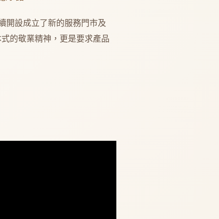
續開設成立了新的服務門市及
本式的敬業精神，更是要求產品