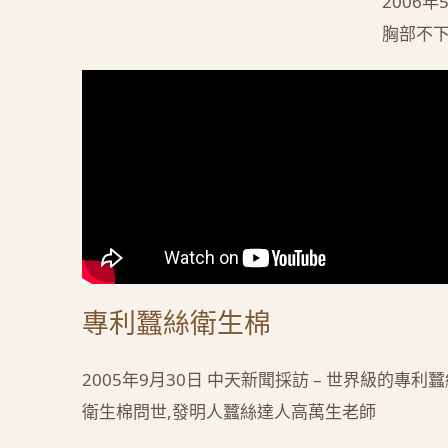
2006
胸部不
專利蠶絲衛生棉
2005年9月30日 中天新聞採訪 – 世界級的專利
衛生棉問世,發明人蠶絲達人高萬生老師