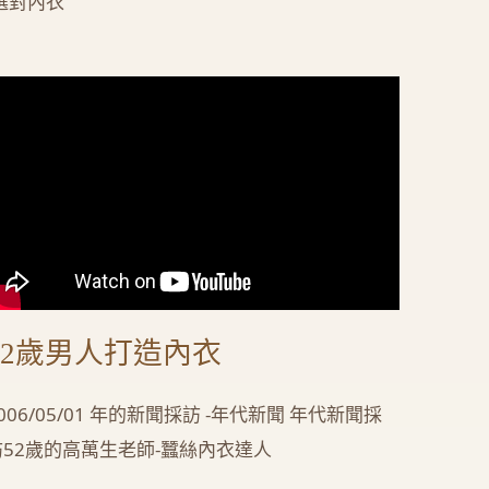
您選對內衣
52歲男人打造內衣
006/05/01 年的新聞採訪 -年代新聞 年代新聞採
訪52歲的高萬生老師-蠶絲內衣達人