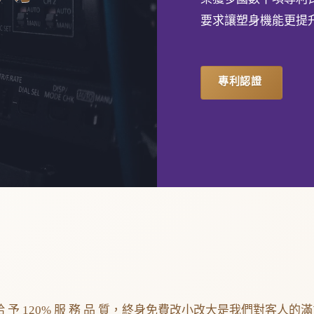
要求讓塑身機能更提
專利認證
持 給 予 120% 服 務 品 質，終身免費改小改大是我們對客人的