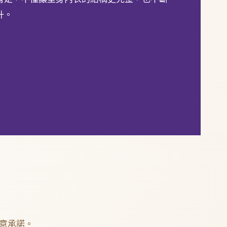
升。
滿意承諾。