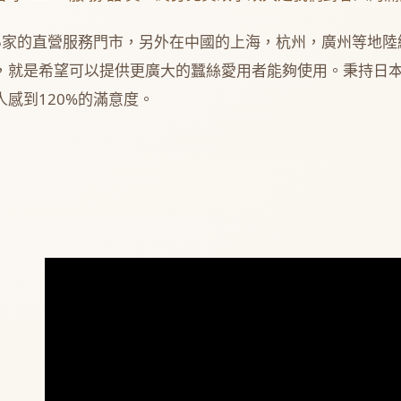
5家的直營服務門市，另外在中國的上海，杭州，廣州等地陸
，就是希望可以提供更廣大的蠶絲愛用者能夠使用。秉持日
人感到120%的滿意度。