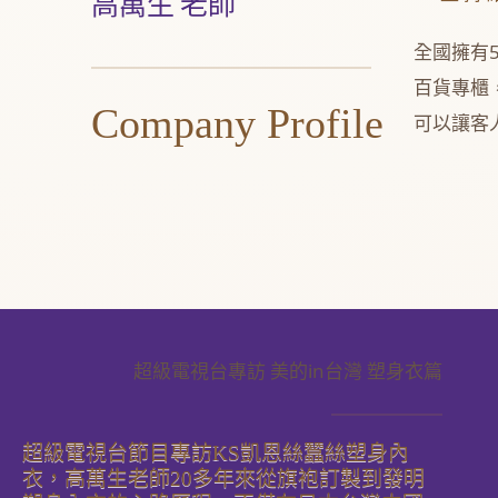
高萬生 老師
全國擁有
百貨專櫃
Company Profile
可以讓客
超級電視台專訪 美的in台灣 塑身衣篇
超級電視台節目專訪KS凱恩絲蠶絲塑身內
衣，高萬生老師20多年來從旗袍訂製到發明