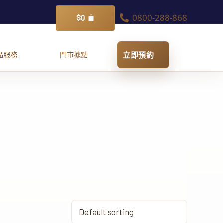
0800-288-868
購
$
0
物
籃