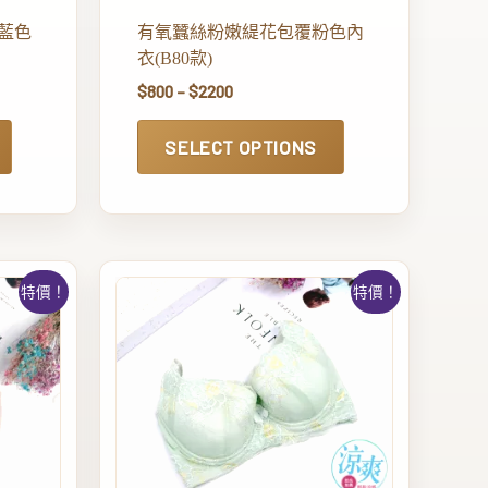
藍色
有氧蠶絲粉嫩緹花包覆粉色內
衣(B80款)
$
800
–
$
2200
SELECT OPTIONS
特價！
特價！