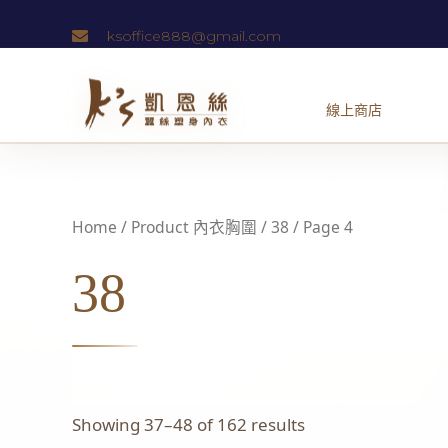
跳
ksoffice888@gmail.com
至
主
要
內
容
Home
/ Product 內衣胸圍 /
38
/ Page 4
38
Showing 37–48 of 162 results