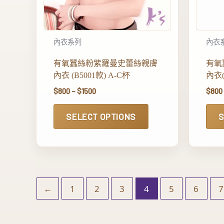
內衣系列
內衣
有氧蠶絲粉紫羅曼史蕾絲親膚
有氧
內衣 (B5001款) A-C杯
內衣(
$
800
–
$
1500
$
800
SELECT OPTIONS
S
←
1
2
3
4
5
6
7