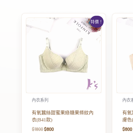
特價！
內衣系列
內衣
有氧蠶絲甜蜜果綠糖果條紋內
有氧
衣(B41款)
膚色內
$
1800
$
800
$
800