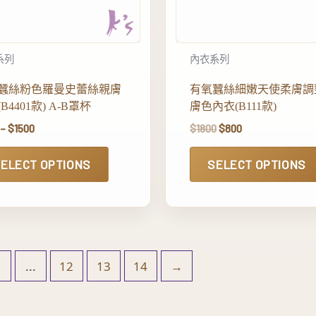
系列
內衣系列
蠶絲粉色羅曼史蕾絲親膚
有氧蠶絲細嫩天使柔膚調
B4401款) A-B罩杯
膚色內衣(B111款)
–
$
1500
$
1800
$
800
ELECT OPTIONS
SELECT OPTIONS
...
12
13
14
→