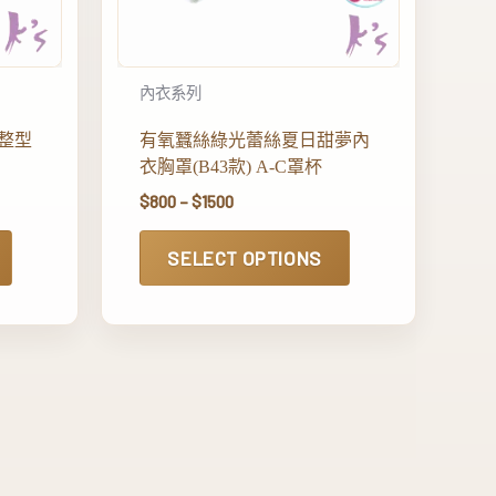
內衣系列
整型
有氧蠶絲綠光蕾絲夏日甜夢內
衣胸罩(B43款) A-C罩杯
$
800
–
$
1500
SELECT OPTIONS