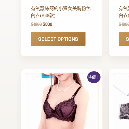
有氧蠶絲簡約小資女美胸粉色
有氧
內衣(B48款)
內衣(
$
1800
$
800
$
180
SELECT OPTIONS
S
特價！