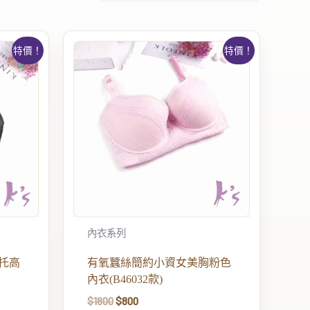
特價！
特價！
內衣系列
托高
有氧蠶絲簡約小資女美胸粉色
內衣(B46032款)
$
1800
$
800