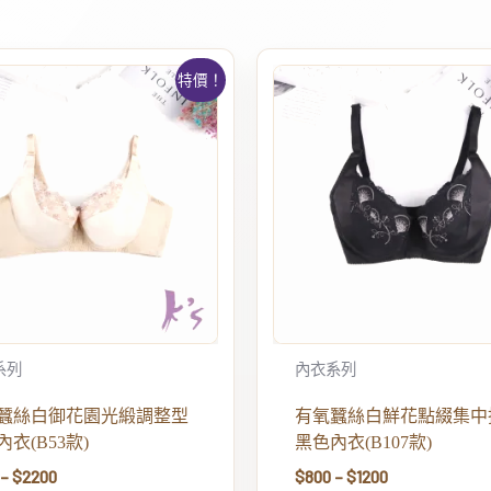
特價！
系列
內衣系列
蠶絲白御花園光緞調整型
有氧蠶絲白鮮花點綴集中
衣(B53款)
黑色內衣(B107款)
–
$
2200
$
800
–
$
1200