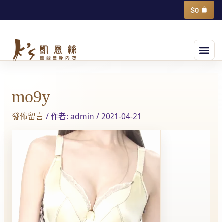
跳
購
$
0
物
至
籃
主
選
要
單
內
Post
容
navigation
mo9y
發佈留言
/ 作者:
admin
/
2021-04-21