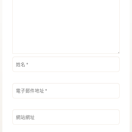
姓
名
*
電
子
郵
件
網
地
站
址
網